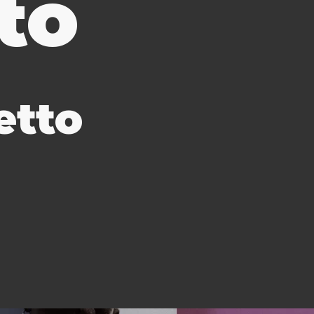
to
etto